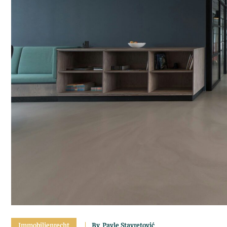
Immobilienrecht
By
Pavle Stavretović