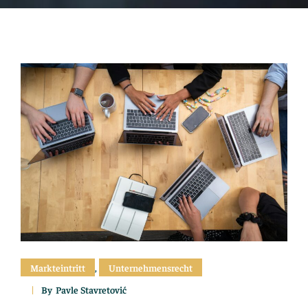
Markteintritt
,
Unternehmensrecht
By
Pavle Stavretović