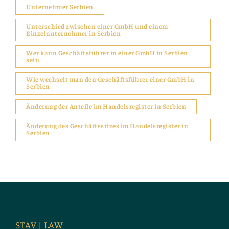
Unternehmer Serbien
Unterschied zwischen einer GmbH und einem
Einzelunternehmer in Serbien
Wer kann Geschäftsführer in einer GmbH in Serbien
sein.
Wie wechselt man den Geschäftsführer einer GmbH in
Serbien
Änderung der Anteile im Handelsregister in Serbien
Änderung des Geschäftssitzes im Handelsregister in
Serbien
STAV | LAW