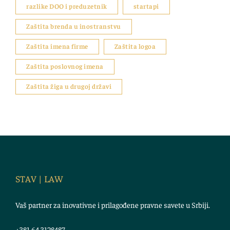
razlike DOO i preduzetnik
startapi
Zaštita brenda u inostranstvu
Zaštita imena firme
Zaštita logoa
Zaštita poslovnog imena
Zaštita žiga u drugoj državi
STAV | LAW
Vaš partner za inovativne i prilagođene pravne savete u Srbiji.
+381 64 3128487