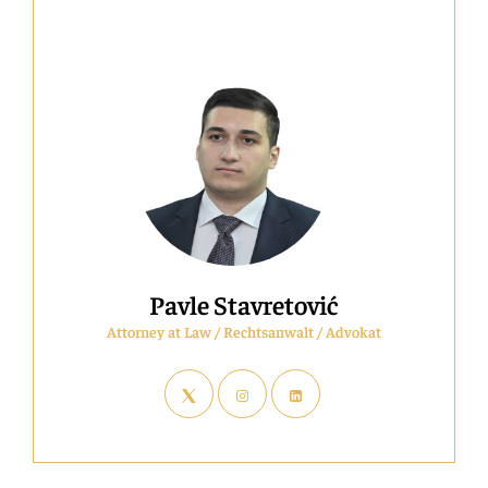
–
Ovlašćenja
I
Promene
U
APR-
U
Pavle Stavretović
Attorney at Law / Rechtsanwalt / Advokat