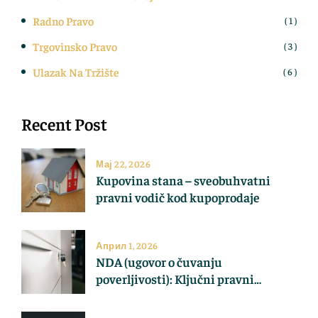
Radno Pravo
( 1 )
Trgovinsko Pravo
( 3 )
Ulazak Na Tržište
( 6 )
Recent Post
Мај 22, 2026
Kupovina stana – sveobuhvatni
pravni vodič kod kupoprodaje
Април 1, 2026
NDA (ugovor o čuvanju
poverljivosti): Ključni pravni
aspekti